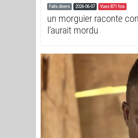
Faits divers
2026-06-07
Vues 871 fois
un morguier raconte c
l’aurait mordu