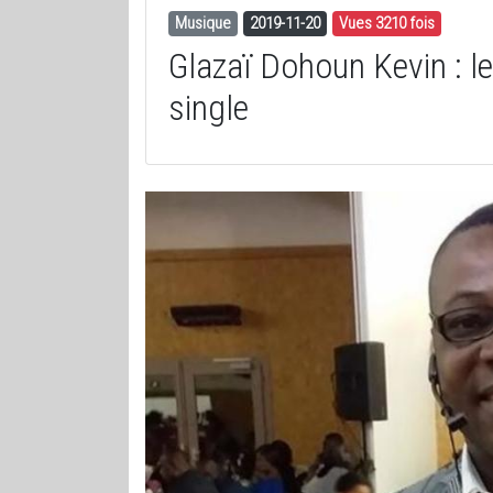
Musique
2019-11-20
Vues 3210 fois
Glazaï Dohoun Kevin : le
single