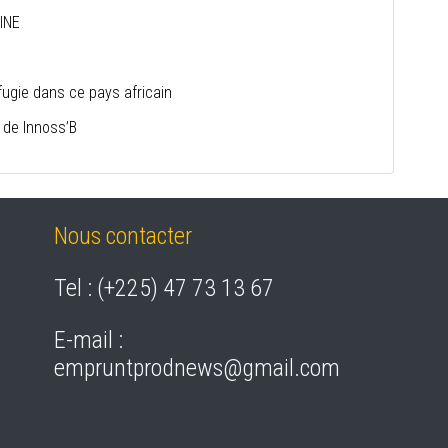
INE
éfugie dans ce pays africain
n de Innoss’B
Nous contacter
Tel : (+225) 47 73 13 67
E-mail :
empruntprodnews@gmail.com